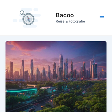
Zum
Inhalt
Bacoo
springen
Main
Reise & Fotografie
Men