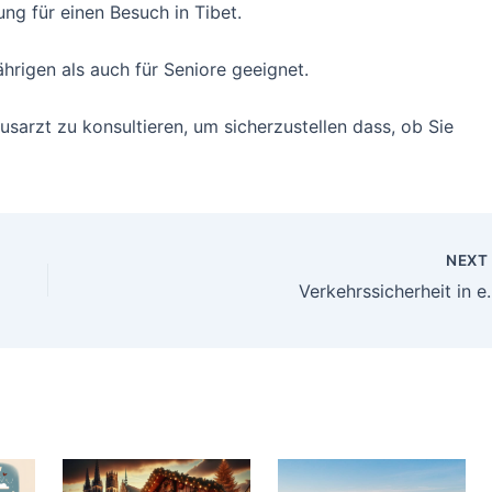
ng für einen Besuch in Tibet.
ährigen als auch für Seniore geeignet.
usarzt zu konsultieren, um sicherzustellen dass, ob Sie
NEX
Verkehrssicherheit in europäi