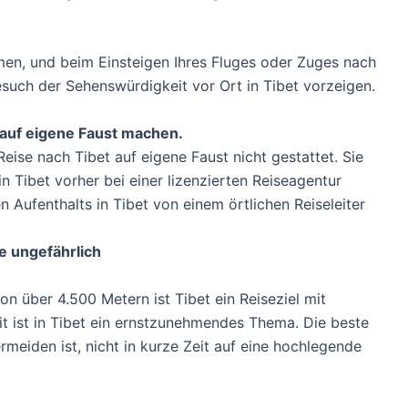
en, und beim Einsteigen Ihres Fluges oder Zuges nach
uch der Sehenswürdigkeit vor Ort in Tibet vorzeigen.
 auf eigene Faust machen.
Reise nach Tibet auf eigene Faust nicht gestattet. Sie
 Tibet vorher bei einer lizenzierten Reiseagentur
Aufenthalts in Tibet von einem örtlichen Reiseleiter
de ungefährlich
on über 4.500 Metern ist Tibet ein Reiseziel mit
 ist in Tibet ein ernstzunehmendes Thema. Die beste
eiden ist, nicht in kurze Zeit auf eine hochlegende