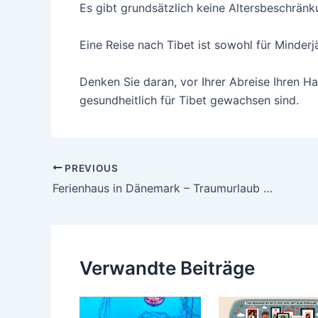
Es gibt grundsätzlich keine Altersbeschränku
Eine Reise nach Tibet ist sowohl für Minderj
Denken Sie daran, vor Ihrer Abreise Ihren Ha
gesundheitlich für Tibet gewachsen sind.
Post
PREVIOUS
navigation
Ferienhaus in Dänemark – Traumurlaub am Meer
Verwandte Beiträge