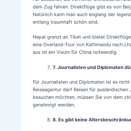
dem Zug fahren. Direktflüge gibt es von Bei
Natürlich kann man auch englang der legend
entlang traumhaft schön sind.
Nepal grenzt an Tibet und bietet Direktflüg
eine Overland-Tour von Kathmandu nach Lhas
aus ist ein Visum für China notwendig.
7
. Journalisten und Diplomaten dü
Für Journalisten und Diplomaten ist es nicht 
Reiseagentur darf Reisen für ausländischen 
besuchen möchten, müssen Sie von dem chin
genehmigt werden.
8
. Es gibt keine Altersbeschränku