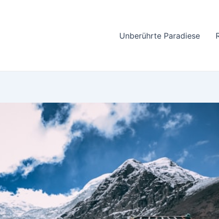
Unberührte Paradiese