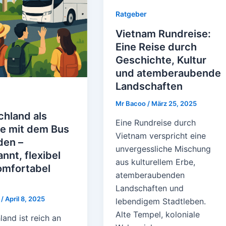
Ratgeber
Vietnam Rundreise:
Eine Reise durch
Geschichte, Kultur
und atemberaubende
Landschaften
Mr Bacoo
/
März 25, 2025
chland als
Eine Rundreise durch
e mit dem Bus
Vietnam verspricht eine
den –
unvergessliche Mischung
nnt, flexibel
aus kulturellem Erbe,
omfortabel
atemberaubenden
Landschaften und
o
/
April 8, 2025
lebendigem Stadtleben.
Alte Tempel, koloniale
and ist reich an