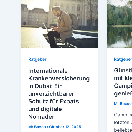
Ratgebe
Ratgeber
Günst
Internationale
mit k
Krankenversicherung
Campi
in Dubai: Ein
genie
unverzichtbarer
Schutz für Expats
Mr Baco
und digitale
Camping
Nomaden
letzten 
Mr Bacoo
/
Oktober 12, 2025
beliebt