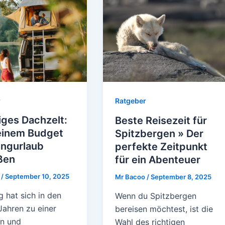
r
Ratgeber
iges Dachzelt:
Beste Reisezeit für
leinem Budget
Spitzbergen » Der
ngurlaub
perfekte Zeitpunkt
ßen
für ein Abenteuer
o
/
September 10, 2025
Mr Bacoo
/
September 8, 2025
 hat sich in den
Wenn du Spitzbergen
Jahren zu einer
bereisen möchtest, ist die
en und
Wahl des richtigen