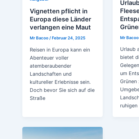
Urlau
Flees
Vignetten pflicht in
Entsp
Europa diese Länder
Grüne
verlangen eine Maut
Mr Baco
Mr Bacoo
/
Februar 24, 2025
Urlaub 
Reisen in Europa kann ein
bietet d
Abenteuer voller
Gelegen
atemberaubender
um Ents
Landschaften und
Grünen 
kultureller Erlebnisse sein.
Umgeben
Doch bevor Sie sich auf die
Landsch
Straße
ruhigen