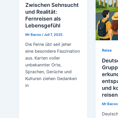
Zwischen Sehnsucht
und Realität:
Fernreisen als
Lebensgefühl
Mr Bacoo
/
Juli 7, 2025
Die Ferne übt seit jeher
Reise
eine besondere Faszination
aus. Karten voller
Deuts
unbekannter Orte,
Grupp
Sprachen, Gerüche und
erkun
Kulturen ziehen Gedanken
entspa
in
und k
reisen
Mr Baco
Deutschl