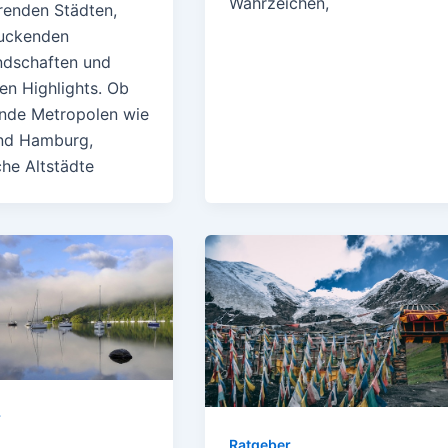
Wahrzeichen,
erenden Städten,
uckenden
ndschaften und
len Highlights. Ob
ende Metropolen wie
und Hamburg,
che Altstädte
r
Ratgeber