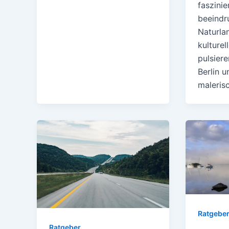
faszini
beeindr
Naturla
kulturel
pulsier
Berlin 
maleris
Ratgebe
Ratgeber