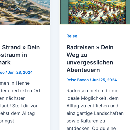
Reise
 Strand » Dein
Radreisen » Dein
bstraum in
Weg zu
ark
unvergesslichen
Abenteuern
coo
/
Juni 28, 2024
Reise Bacoo
/
Juni 25, 2024
men in Henne
 dem perfekten Ort
Radreisen bieten dir die
nen nächsten
ideale Möglichkeit, dem
aub! Stell dir vor,
Alltag zu entfliehen und
iehst dem Alltag
einzigartige Landschaften
bringst
sowie Kulturen zu
entdecken. Ob du eine