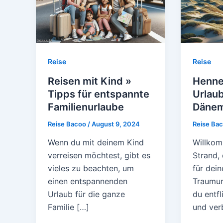
Reise
Reise
Reisen mit Kind »
Henne
Tipps für entspannte
Urlau
Familienurlaube
Dänem
Reise Bacoo
/
August 9, 2024
Reise Ba
Wenn du mit deinem Kind
Willkom
verreisen möchtest, gibt es
Strand,
vieles zu beachten, um
für dei
einen entspannenden
Traumurl
Urlaub für die ganze
du entfl
Familie […]
und ver