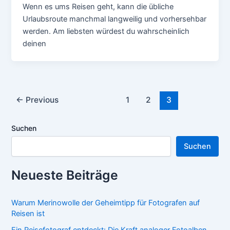
Wenn es ums Reisen geht, kann die übliche
Urlaubsroute manchmal langweilig und vorhersehbar
werden. Am liebsten würdest du wahrscheinlich
deinen
Post
←
Previous
1
2
3
pagination
Suchen
Suchen
Neueste Beiträge
Warum Merinowolle der Geheimtipp für Fotografen auf
Reisen ist
Ein Reisefotograf entdeckt: Die Kraft analoger Fotoalben