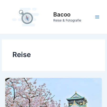
Zum
Inhalt
Bacoo
springen
Main
Reise & Fotografie
Men
Reise