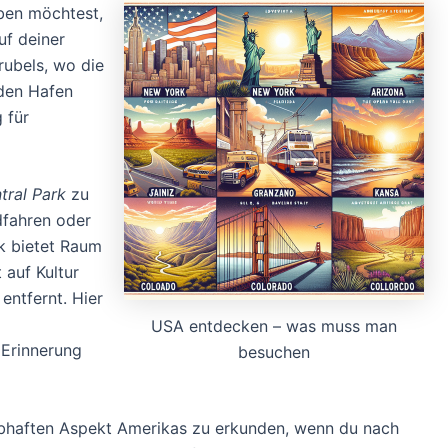
ben möchtest,
uf deiner
rubels, wo die
den Hafen
 für
tral Park
zu
dfahren oder
k bietet Raum
 auf Kultur
entfernt. Hier
USA entdecken – was muss man
 Erinnerung
besuchen
 lebhaften Aspekt Amerikas zu erkunden, wenn du nach