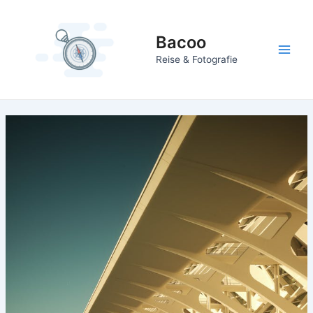
Zum
Inhalt
Bacoo
springen
Main
Reise & Fotografie
Men